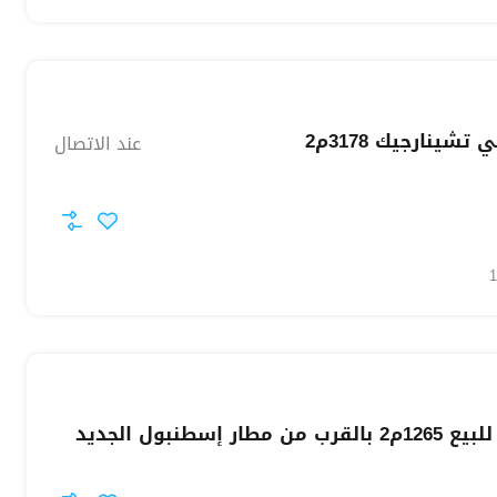
شينارجيك 3178م2
عند الاتصال
ار إسطنبول الجديد