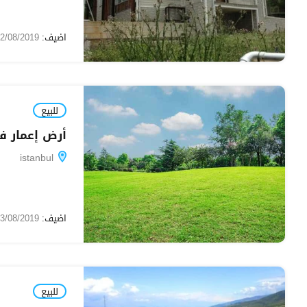
اضيف:
12/08/2019
للبيع
أرض إعمار في 
istanbul
اضيف:
03/08/2019
للبيع