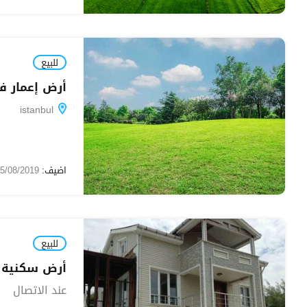
للبيع
أرض إعمار في ت
istanbul
اضيف:
15/08/2019
للبيع
أرض سكنية للبيع 1265م2 بالقرب من مط
عند الاتصال