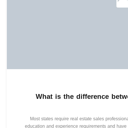
What is the difference betw
Most states require real estate sales professiona
education and experience requirements and have a