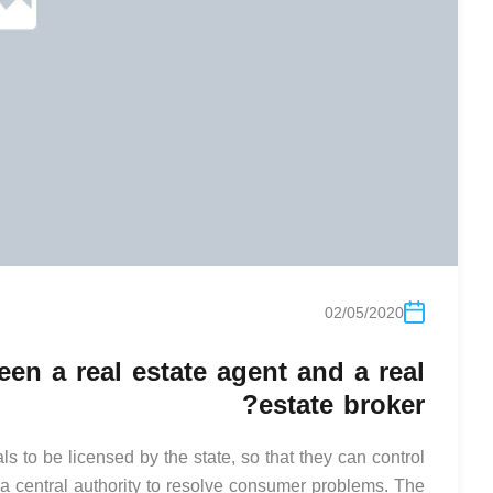
02/05/2020
een a real estate agent and a real
estate broker?
ls to be licensed by the state, so that they can control
 central authority to resolve consumer problems. The