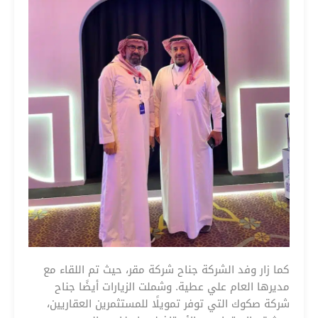
كما زار وفد الشركة جناح شركة مقر، حيث تم اللقاء مع
مديرها العام علي عطية. وشملت الزيارات أيضًا جناح
شركة صكوك التي توفر تمويلًا للمستثمرين العقاريين،