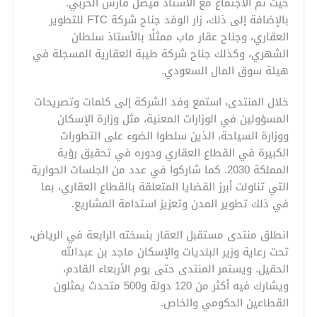
حيث تم الاجتماع مع الأستاذ فيصل فارس الحربي.
بالإضافة إلى ذلك، زار الوفد جناح شركة FTC للتطوير
العقاري، وجناح عقار ماب ممثلًا بالأستاذ سلطان
الشهري، وكذلك جناح شركة طيبة العقارية المسجلة في
هيئة سوق المال السعودي.
خلال المنتدى، استمع وفد الشركة إلى كلمات وتصريحات
المسؤولين في الوزارات المعنية، مثل وزارة الإسكان
ووزارة السياحة، الذين سلطوا الضوء على التطورات
الكبيرة في القطاع العقاري ودوره في تحقيق رؤية
المملكة 2030. كما شاركوا في عدد من الجلسات الحوارية
التي تناولت أبرز القضايا المتعلقة بالقطاع العقاري، بما
في ذلك تطوير المدن وتعزيز استدامة المشاريع.
انطلق منتدى مستقبل العقار بنسخته الرابعة في الرياض،
تحت رعاية وزير البلديات والإسكان ماجد بن عبدالله
الحقيل. ويستمر المنتدى حتى يوم الأربعاء القادم،
ويشارك فيه أكثر من 120 دولة و500 متحدث يمثلون
القطاعين الحكومي والخاص.