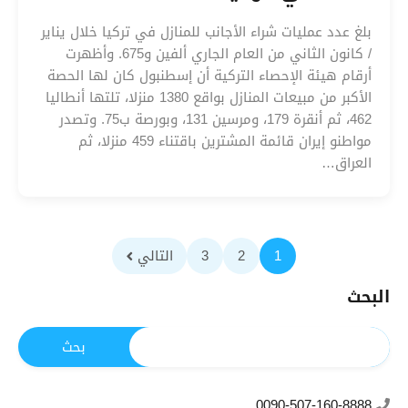
بلغ عدد عمليات شراء الأجانب للمنازل في تركيا خلال يناير
/ كانون الثاني من العام الجاري ألفين و675. وأظهرت
أرقام هيئة الإحصاء التركية أن إسطنبول كان لها الحصة
الأكبر من مبيعات المنازل بواقع 1380 منزلا، تلتها أنطاليا
462، ثم أنقرة 179، ومرسين 131، وبورصة ب75. وتصدر
مواطنو إيران قائمة المشترين باقتناء 459 منزلا، ثم
العراق…
1
2
3
التالي
البحث
0090-507-160-8888